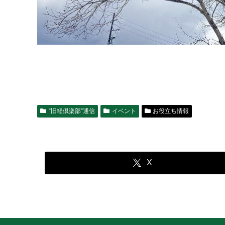
“旧軽倶楽部”通信
イベント
お役立ち情報
X