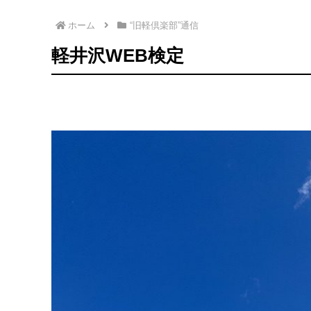
ホーム
“旧軽倶楽部”通信
軽井沢WEB検定