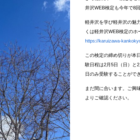
井沢WEB検定も今年で8
軽井沢を学び軽井沢の魅
くは軽井沢WEB検
https://karuizawa-kankokyo
この検定の締め切りが本日
験日程は2月5日（日）と
日のみ受験することがで
まだ間に合います。ご興味
よりご確認ください。